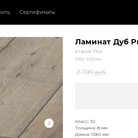
пить
Сертификаты
Ламинат Дуб 
Exquisit Plus
SKU:
D3044
2 790
руб.
Класс: 32
Толщина: 8 мм
Длина: 1380 мм