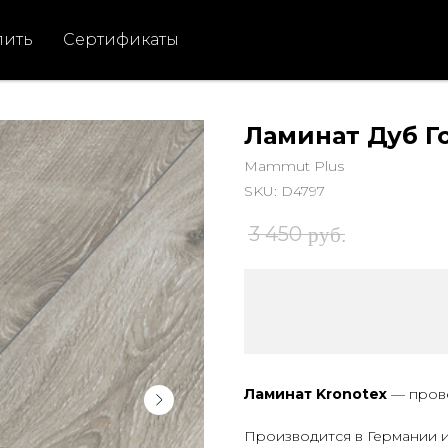
пить
Сертификаты
Ламинат Дуб 
Mammut Plus
SKU:
D4797
3 450
руб.
Ламинат Kronotex
— пров
Производится в Германии и