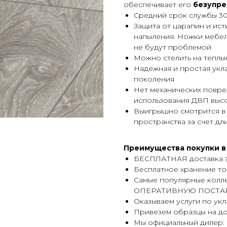
обеспечивает его
безупре
Средний срок службы 30
Защита от царапин и ист
напыления. Ножки мебел
не будут проблемой
Можно стелить на теплы
Надежная и простая укла
поколения
Нет механических повре
использования ДВП выс
Выигрышно смотрится в 
пространства за счет д
Преимущества покупки в
БЕСПЛАТНАЯ доставка з
Бесплатное хранение тов
Самые популярные колле
ОПЕРАТИВНУЮ ПОСТАВК
Оказываем услуги по ук
Привезем образцы на д
Мы официальный дилер: 