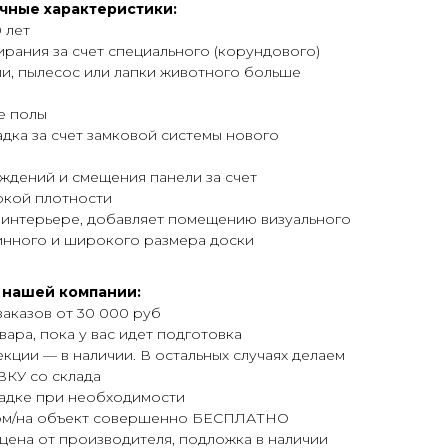
чные характеристики:
 лет
ирания за счет специального (корундового)
и, пылесос или лапки животного больше
е полы
дка за счет замковой системы нового
ждений и смещения панели за счет
окой плотности
интерьере, добавляет помещению визуального
линного и широкого размера доски
 нашей компании:
аказов от 30 000 руб
ара, пока у вас идет подготовка
кции — в наличии. В остальных случаях делаем
У со склада
ладке при необходимости
ом/на объект совершенно БЕСПЛАТНО
цена от производителя, подложка в наличии