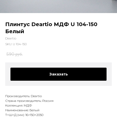
Плинтус Deartio МДФ U 104-150
Белый
Deartio
SKU:
U 104-150
590
руб.
Заказать
Производитель: Deartio
Страна производитель: Россия
Коллекция: МДФ
Наименование: Белый
Т×Ш×Д (мм): 16×150×2050